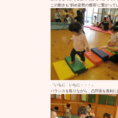
この動きも“斜め姿勢の獲得”に繋がって
「いちに いちに・・・」
バランスを取りながら、凸凹道を真剣に