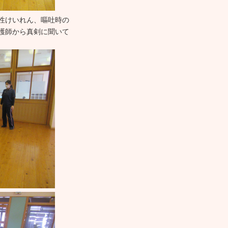
性けいれん、嘔吐時の
護師から真剣に聞いて