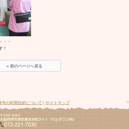
・・・
す！
« 前のページへ戻る
番号の利用目的について
|
サイトマップ
C