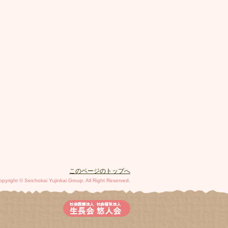
このページのトップへ
opyright © Seichokai Yujinkai Group. All Right Reserved.