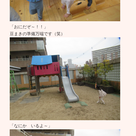
「おにだぞ～！！」
豆まきの準備万端です（笑）
「なにか いるよ～」