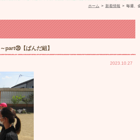
ホーム
>
新着情報
>
毎週、金
～part⑳【ぱんだ組】
2023.10.27