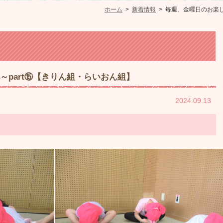
ホーム
>
新着情報
>
毎週、金曜日のお楽しみ
4～part⑮【きりん組・らいおん組】
2024.09.13