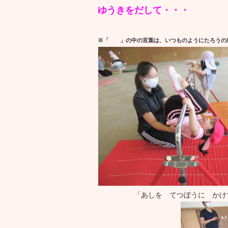
ゆうきをだして・・・
※「 」の中の言葉は、いつものようにたろうの
「あしを てつぼうに かけ