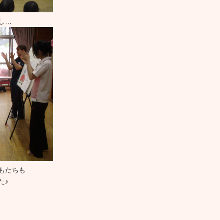
し…
もたちも
た♪