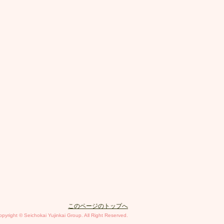
このページのトップへ
opyright © Seichokai Yujinkai Group. All Right Reserved.