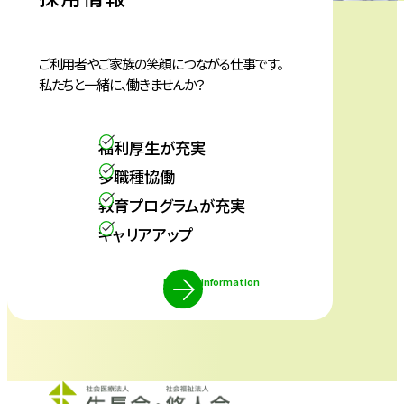
で
で
で
開
開
開
き
き
き
ご利用者やご家族の笑顔につながる仕事です。
私たちと一緒に、働きませんか？
ま
ま
ま
す
す
す
福利厚生が充実
多職種協働
教育プログラムが充実
キャリアアップ
Recruit Information
外