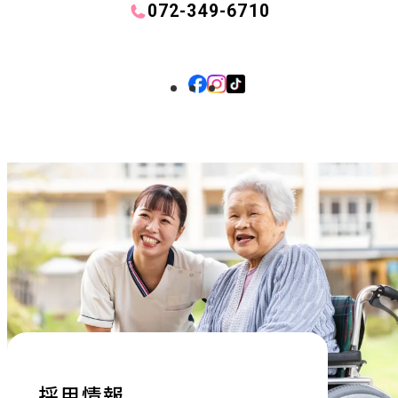
072-349-6710
外
外
外
部
部
部
サ
サ
サ
イ
イ
イ
ト
ト
ト
を
を
を
別
別
別
ウ
ウ
ウ
イ
イ
イ
ン
ン
ン
ド
ド
ド
ウ
ウ
ウ
採用情報