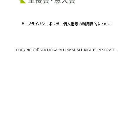
部
サ
外
外
イ
プライバシーポリシー
個人番号の利用目的について
部
部
ト
サ
サ
イ
イ
を
ト
ト
別
COPYRIGHT©️SEICHOKAI YUJINKAI. ALL RIGHTS RESERVED.
を
を
別
別
ウ
ウ
ウ
イ
イ
イ
ン
ン
ン
ド
ド
ド
ウ
ウ
で
で
ウ
開
開
で
き
き
ま
ま
開
す
す
き
ま