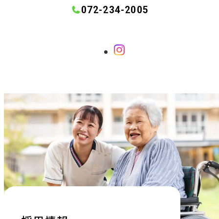
072-234-2005
外
部
サ
イ
ト
を
別
ウ
イ
ン
ド
ウ