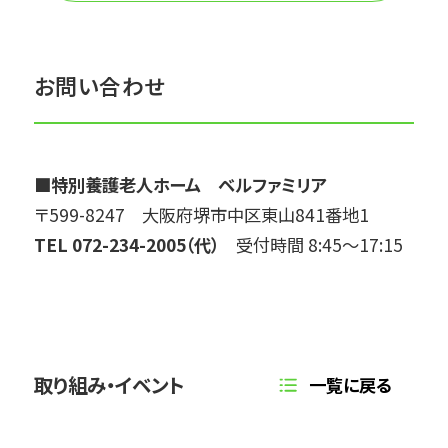
F
資
料
を
お問い合わせ
別
ウ
イ
ン
■特別養護老人ホーム ベルファミリア
ド
ウ
〒599-8247 大阪府堺市中区東山841番地1
で
TEL 072-234-2005（代）
受付時間 8:45～17:15
開
き
ま
す
取り組み・イベント
一覧に戻る