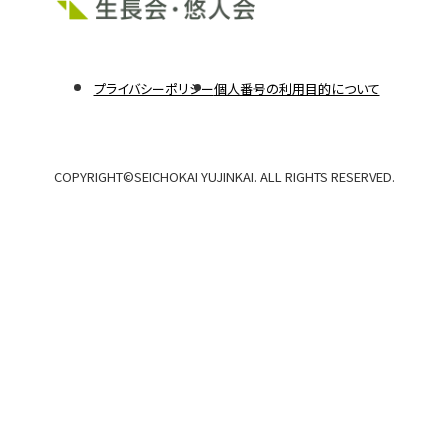
部
サ
外
外
イ
プライバシーポリシー
個人番号の利用目的について
部
部
ト
サ
サ
イ
イ
を
ト
ト
別
COPYRIGHT©️SEICHOKAI YUJINKAI. ALL RIGHTS RESERVED.
を
を
別
別
ウ
ウ
ウ
イ
イ
イ
ン
ン
ン
ド
ド
ド
ウ
ウ
で
で
ウ
開
開
で
き
き
ま
ま
開
す
す
き
ま