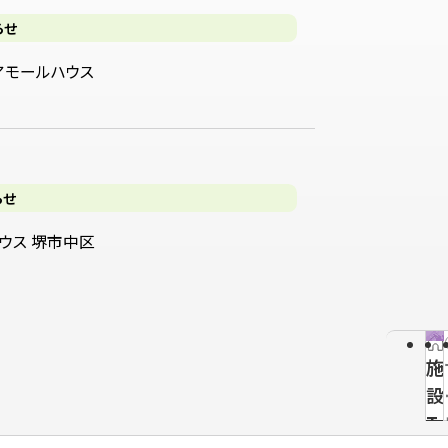
らせ
アモールハウス
らせ
ウス 堺市中区
施
設
T