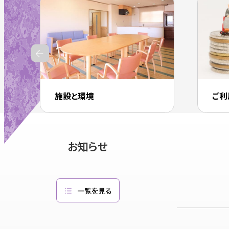
外
部
サ
イ
ト
を
別
施設と環境
ご利
ウ
イ
ン
ド
お知らせ
ウ
で
開
一覧を見る
き
ま
す