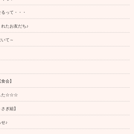
せるって・・・
れたお友だち♪
むいて～
試食会】
した☆☆☆
うさぎ組】
せ♪