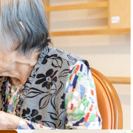
ウ
ウ
イ
イ
ン
ン
ド
ド
ウ
ウ
で
で
開
開
き
き
ま
ま
す
す