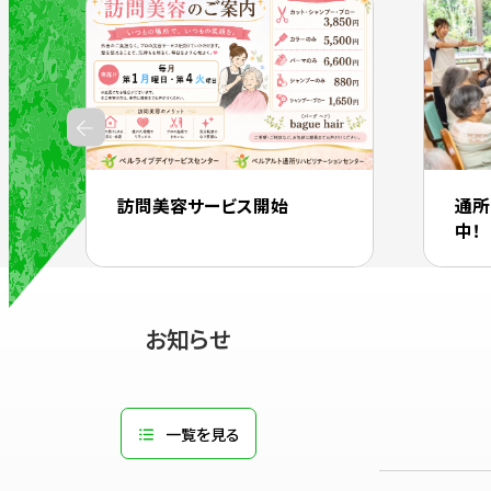
外
部
サ
イ
ト
を
別
訪問美容サービス開始
通所
ウ
中！
イ
ン
ド
ウ
お知らせ
で
開
き
一覧を見る
ま
す