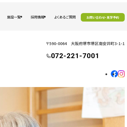
施設一覧
採用情報
よくあるご質問
お問い合わせ・見学予約
〒590-0064 大阪府堺市堺区南安井町3-1-1
072-221-7001
外
外
部
部
サ
サ
イ
イ
ト
ト
を
を
別
別