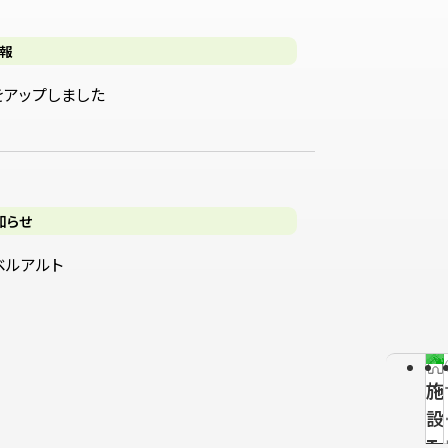
報
をアップしました
知らせ
ベルアルト
施
設
T