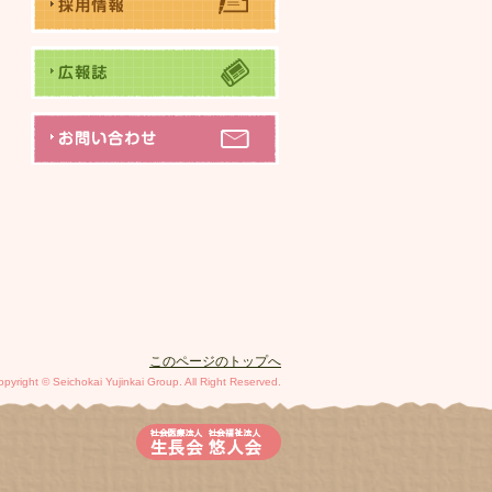
このページのトップへ
opyright © Seichokai Yujinkai Group. All Right Reserved.