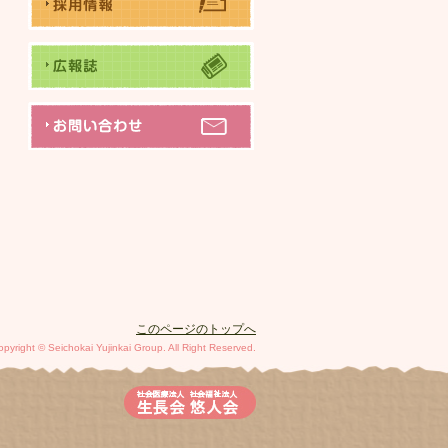
このページのトップへ
opyright © Seichokai Yujinkai Group. All Right Reserved.